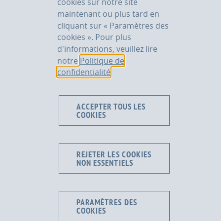
cookies sur notre site
Samedi de 08h00 à 12h00
maintenant ou plus tard en
cliquant sur « Paramètres des
PRÉLÈVEMENTS
cookies ». Pour plus
Lundi au vendredi de 07h30 à 12h00
d'informations, veuillez lire
Samedi de 08h00 à 10h00
notre
Politique de
confidentialité
.
POUR NOUS CONTACTER
+223 20 22 51 54
ACCEPTER TOUS LES
COOKIES
2026 © CICM MALI
MENTIONS LÉGALES
POLITIQUE DE CONFIDENTIALITÉ
CONTACT
REJETER LES COOKIES
ENQUÊTE DE SATISFACTION
NON ESSENTIELS
PARAMÈTRES DES
COOKIES