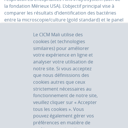
la fondation Mérieux USA). L’objectif principal vise à
comparer les résultats d’identification des bactéries
entre la microscopie/culture (gold standard) et le panel
FilmArray® Meningitis/Encephalitis.
Le CICM Mali utilise des
cookies (et technologies
PARTENAIRES :
similaires) pour améliorer
votre expérience en ligne et
Centre Hospitalier Universitaire Mère Enfant
analyser votre utilisation de
Tsaralalàna ; Laboratoire des Pathogènes Emergents
notre site. Si vous acceptez
(LPE), Fondation Mérieux, Lyon.
que nous définissions des
cookies autres que ceux
strictement nécessaires au
fonctionnement de notre site,
veuillez cliquer sur « Accepter
tous les cookies ». Vous
LABORATOIRE
pouvez également gérer vos
préférences en matière de
Lundi au vendredi de 07h30 à 18h00